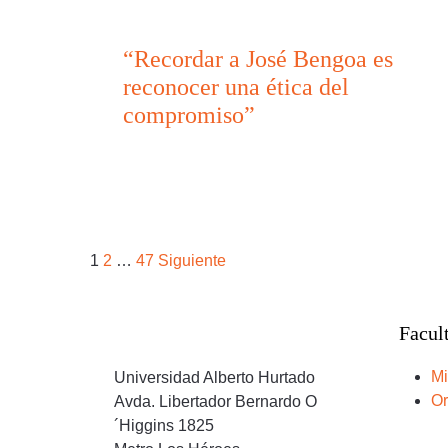
“Recordar a José Bengoa es
reconocer una ética del
compromiso”
Paginación
1
2
…
47
Siguiente
de
Facul
entradas
Mi
Universidad Alberto Hurtado
Or
Avda. Libertador Bernardo O
´Higgins 1825