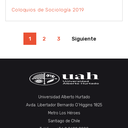
Coloquios de Sociología 2019
PAGINACIÓN
1
2
3
Siguiente
DE
ENTRADAS
Universidad Alberto Hurtado
Avda. Libertador Bernardo O´Higgins 1825
Metro Los Héroes
Santiago de Chile