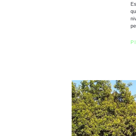
Es
qu
ni
pe
P
an el espíritu humanista que
ocracia y los derechos
l pasado, cuando fueron sede