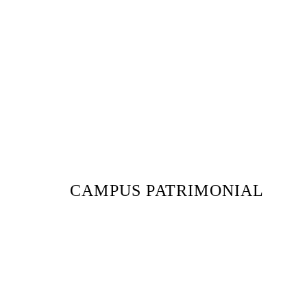
CAMPUS PATRIMONIAL
Ver ubicación >
Los actuales edificios de nuestra Facultad hered
defiende la justicia social, la defensa de la dem
humanos, emanados de estas instalaciones en e