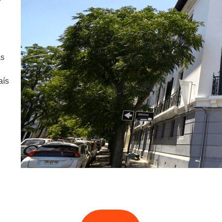
as
aís