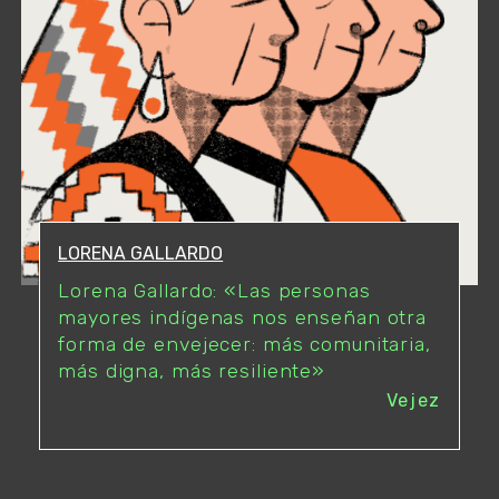
LORENA GALLARDO
Lorena Gallardo: «Las personas
mayores indígenas nos enseñan otra
forma de envejecer: más comunitaria,
más digna, más resiliente»
Vejez