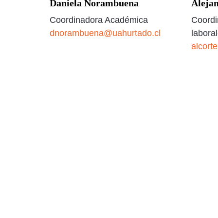
Daniela Norambuena
Aleja
Coordinadora Académica
Coordi
dnorambuena@uahurtado.cl
labora
alcort