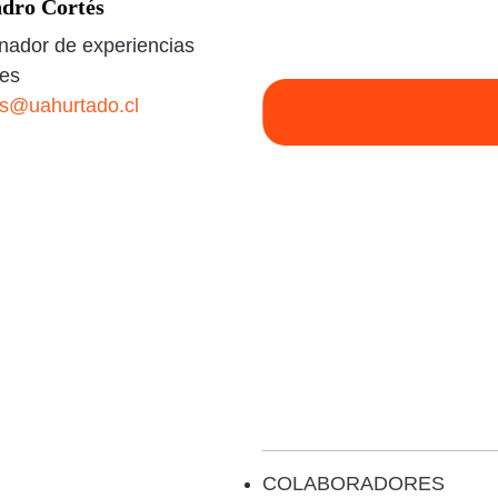
ndro Cortés
nador de experiencias
les
es@uahurtado.cl
COLABORADORES