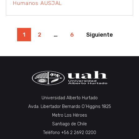
Humanos AUSJAL
PAGINACIÓN
1
2
…
6
Siguiente
DE
ENTRADAS
Universidad Alberto Hurtado
Avda. Libertador Bernardo O´Higgins 1825
Metro Los Héroes
Santiago de Chile
Teléfono +56 2 2692 0200