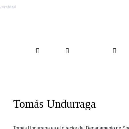
versidad
FACULTAD
DEPARTAMENTOS
INVE
Tomás Undurraga
Tomás Undurraga es el director del Departamento de Soc