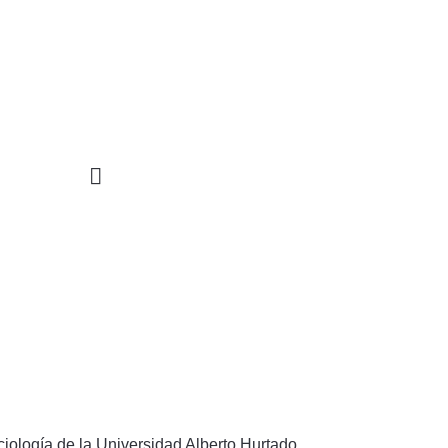
STIGACIÓN
INCIDENCIA
PROGRAMAS
iología de la Universidad Alberto Hurtado.