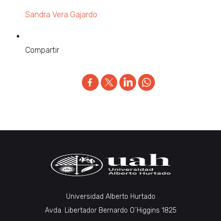
Sandra Vera Gajardo
Compartir
Universidad Alberto Hurtado
Avda. Libertador Bernardo O´Higgins 1825