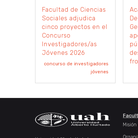
Facultad de Ciencias
Ac
Sociales adjudica
De
cinco proyectos en el
Ge
Concurso
ap
Investigadores/as
pú
Jóvenes 2026
de
fr
concurso de investigadores
jóvenes
Facul
Misión
Organi