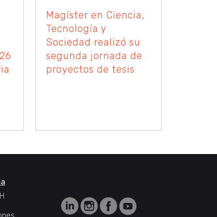
Magíster en Ciencia,
Tecnología y
Sociedad realizó su
026
segunda jornada de
ia
proyectos de tesis
ia
H
ones