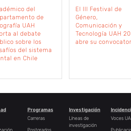
adémico del
El III Festival de
partamento de
Género,
ografía UAH
Comunicación y
orta al debate
Tecnología UAH 2
blico sobre los
abre su convocator
safíos del sistema
ontal en Chile
tad
Programas
Investigación
Incidenc
Carreras
Líneas de
Voces UA
investigación
zación
Postgrados
Publicaci