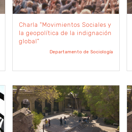
Charla "Movimientos Sociales y
la geopolítica de la indignación
global"
Departamento de Sociología