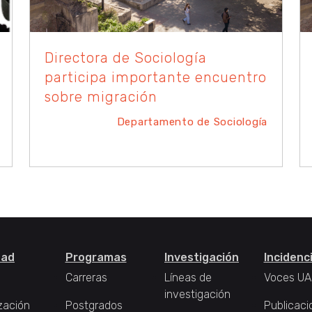
Directora de Sociología
participa importante encuentro
sobre migración
Departamento de Sociología
tad
Programas
Investigación
Incidenc
Carreras
Líneas de
Voces UA
investigación
zación
Postgrados
Publicaci