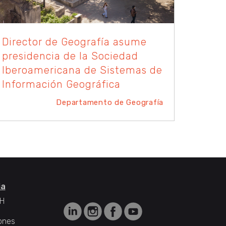
Director de Geografía asume
presidencia de la Sociedad
Iberoamericana de Sistemas de
Información Geográfica
Departamento de Geografía
ia
H
ones