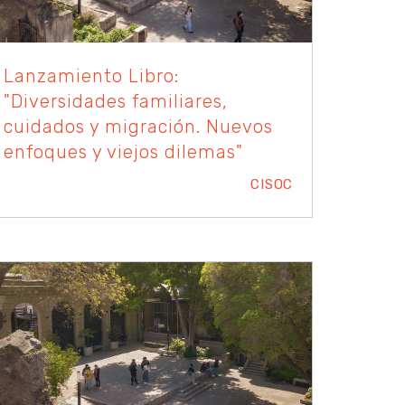
Lanzamiento Libro:
"Diversidades familiares,
cuidados y migración. Nuevos
enfoques y viejos dilemas"
CISOC