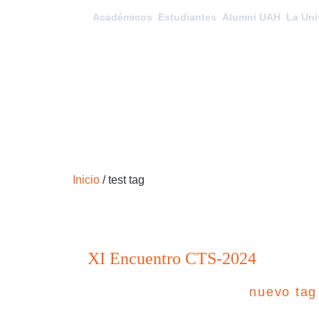
Académicos
Estudiantes
Alumni UAH
La Uni
Inicio
/
test tag
XI Encuentro CTS-2024
nuevo tag