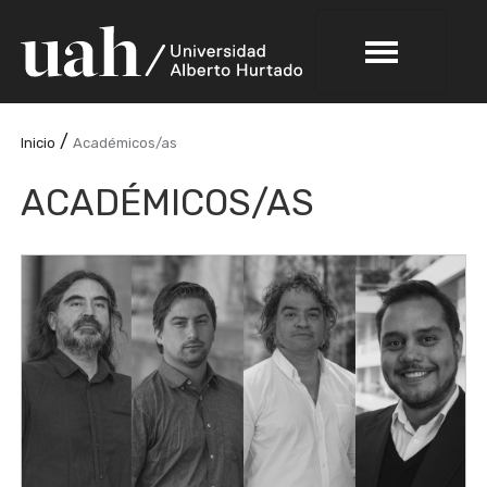
/
Inicio
Académicos/as
ACADÉMICOS/AS