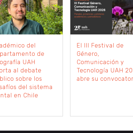
adémico del
El III Festival de
partamento de
Género,
ografía UAH
Comunicación y
orta al debate
Tecnología UAH 2
blico sobre los
abre su convocator
safíos del sistema
ontal en Chile