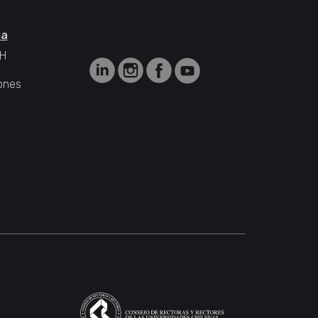
ia
H
ones