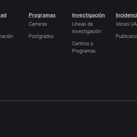
tad
Programas
Investigación
Incidenc
Carreras
Líneas de
Voces UA
investigación
zación
Postgrados
Publicaci
Centros y
Programas