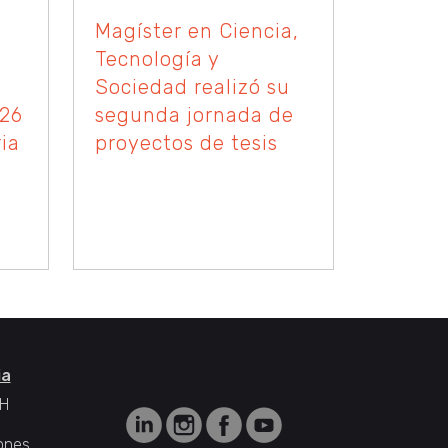
Magíster en Ciencia,
Tecnología y
Sociedad realizó su
026
segunda jornada de
ia
proyectos de tesis
ia
H
ones