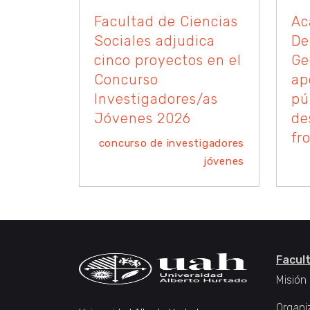
Facultad de Ciencias
Ac
Sociales adjudica
De
cinco proyectos en el
Ge
Concurso
ap
Investigadores/as
pú
Jóvenes 2026
de
fr
concurso de investigadores
jóvenes
Facul
Misión
Organi