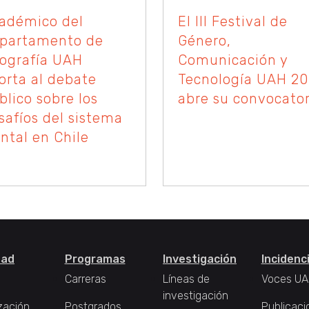
adémico del
El III Festival de
partamento de
Género,
ografía UAH
Comunicación y
orta al debate
Tecnología UAH 2
blico sobre los
abre su convocator
safíos del sistema
ontal en Chile
tad
Programas
Investigación
Incidenc
Carreras
Líneas de
Voces UA
investigación
zación
Postgrados
Publicaci