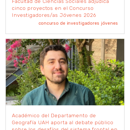
Facultad de Ciencias Sociales adjudica
cinco proyectos en el Concurso
Investigadores/as Jóvenes 2026
concurso de investigadores jóvenes
Académico del Departamento de
Geografía UAH aporta al debate público
sobre los desafíos del sistema frontal en