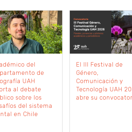
adémico del
El III Festival de
partamento de
Género,
ografía UAH
Comunicación y
orta al debate
Tecnología UAH 2
blico sobre los
abre su convocator
safíos del sistema
ontal en Chile