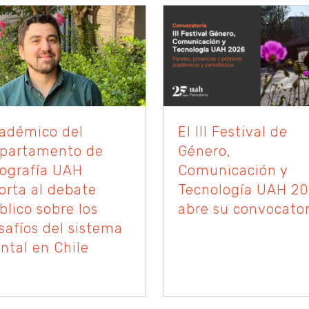
adémico del
El III Festival de
partamento de
Género,
ografía UAH
Comunicación y
orta al debate
Tecnología UAH 2
blico sobre los
abre su convocator
safíos del sistema
ontal en Chile