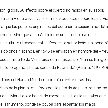
ión, global. Su efecto sobre el cuerpo no radica en su sabor,
saicina – que envuelve la semilla y que actúa sobre los nervi
o que los pueblos originarios del continente supieron aquilatar
alimento, sino que además hicieron un extenso uso de sus
sus atributos trascendentes. Pero este sabor indígena, penetr
s colonos hispanos: en 1645 se enviaban en nombre del virre
 desde el puerto de Valparaíso compuestas por “harina, frangoll
brillo, orégano e higos secos de Putaendo” (Pereira, 1997; 40)
dicos del Nuevo Mundo reconocían, entre otras, las
tivo de la planta, que favorece la pérdida de peso, reduce los
ás de aliviar el dolor haciendo menos sensibles los nervios que 
o el sahumerio, donde se ocupa para espantar los malos