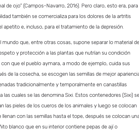
mal de ojo” (Campos-Navarro, 2016). Pero claro, esto era, para 
alidad también se comercializa para los dolores de la artritis
 apetito e, incluso, para el tratamiento de la depresión.
l mundo que, entre otras cosas, supone separar lo material d
n respeto y protección a las plantas que nutrían su condición
ra con que el pueblo aymara, a modo de ejemplo, cuida sus
pués de la cosecha, se escogen las semillas de mejor aparienci
nadas tradicionalmente y temporalmente en canastillas
 a las cuales se las denomina Sixi. Estos contenedores (Sixi) s
 las pieles de los cueros de los animales y luego se colocan
e llenan con las semillas hasta el tope, después se colocan un
ito blanco que en su interior contiene pepas de ají o