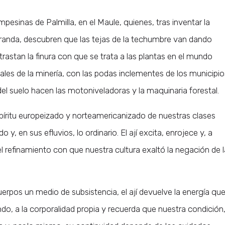
mpesinas de Palmilla, en el Maule, quienes, tras inventar la
aranda, descubren que las tejas de la techumbre van dando
trastan la finura con que se trata a las plantas en el mundo
les de la minería, con las podas inclementes de los municipio
 del suelo hacen las motoniveladoras y la maquinaria forestal.
spíritu europeizado y norteamericanizado de nuestras clases
 y, en sus efluvios, lo ordinario. El ají excita, enrojece y, a
el refinamiento con que nuestra cultura exaltó la negación de l
rpos un medio de subsistencia, el ají devuelve la energía qu
mundo, a la corporalidad propia y recuerda que nuestra condición