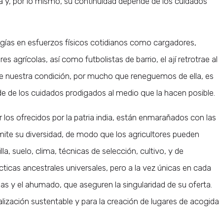
 y, por lo mismo, su continuidad depende de los cuidados
gías en esfuerzos físicos cotidianos como cargadores,
s agrícolas, así como futbolistas de barrio, el ají retrotrae al
ue nuestra condición, por mucho que reneguemos de ella, es
e de los cuidados prodigados al medio que la hacen posible.
r los ofrecidos por la patria india, están enmarañados con las
mite su diversidad, de modo que los agricultores pueden
a, suelo, clima, técnicas de selección, cultivo, y de
ticas ancestrales universales, pero a la vez únicas en cada
has y el ahumado, que aseguren la singularidad de su oferta.
lización sustentable y para la creación de lugares de acogida