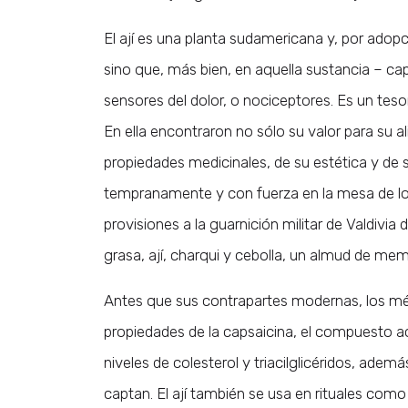
El ají es una planta sudamericana y, por adopc
sino que, más bien, en aquella sustancia – cap
sensores del dolor, o nociceptores. Es un tesor
En ella encontraron no sólo su valor para su 
propiedades medicinales, de su estética y de 
tempranamente y con fuerza en la mesa de lo
provisiones a la guarnición militar de Valdivia
grasa, ají, charqui y cebolla, un almud de mem
Antes que sus contrapartes modernas, los mé
propiedades de la capsaicina, el compuesto ac
niveles de colesterol y triacilglicéridos, adem
captan. El ají también se usa en rituales com