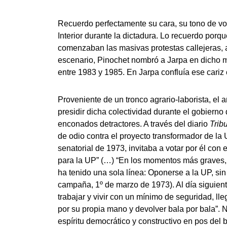
Recuerdo perfectamente su cara, su tono de voz
Interior durante la dictadura. Lo recuerdo por
comenzaban las masivas protestas callejeras, a
escenario, Pinochet nombró a Jarpa en dicho mi
entre 1983 y 1985. En Jarpa confluía ese cari
Proveniente de un tronco agrario-laborista, el a
presidir dicha colectividad durante el gobiern
enconados detractores. A través del diario
Trib
de odio contra el proyecto transformador de l
senatorial de 1973, invitaba a votar por él co
para la UP” (…) “En los momentos más graves, 
ha tenido una sola línea: Oponerse a la UP, s
campaña, 1º de marzo de 1973). Al día siguient
trabajar y vivir con un mínimo de seguridad, ll
por su propia mano y devolver bala por bala”. N
espíritu democrático y constructivo en pos del b