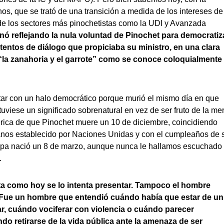
hos, que se trató de una transición a medida de los intereses de
esde los sectores más pinochetistas como la UDI y Avanzada
minó reflejando la nula voluntad de Pinochet para democratiz
intentos de diálogo que propiciaba su ministro, en una clara
e “la zanahoria y el garrote” como se conoce coloquialmente
otar con un halo democrático porque murió el mismo día en que
tuviese un significado sobrenatural en vez de ser fruto de la me
érica de que Pinochet muere un 10 de diciembre, coincidiendo
anos establecido por Naciones Unidas y con el cumpleaños de 
rpa nació un 8 de marzo, aunque nunca le hallamos escuchado
…
a como hoy se lo intenta presentar. Tampoco el hombre
. Fue un hombre que entendió cuándo había que estar de un
ar, cuándo vociferar con violencia o cuándo parecer
do retirarse de la vida pública ante la amenaza de ser