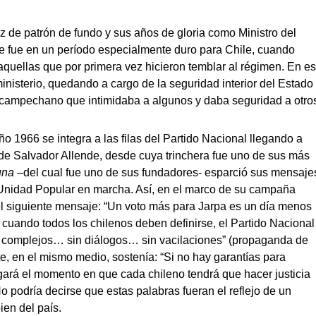
 de patrón de fundo y sus años de gloria como Ministro del
que fue en un período especialmente duro para Chile, cuando
quellas que por primera vez hicieron temblar al régimen. En e
nisterio, quedando a cargo de la seguridad interior del Estado
z campechano que intimidaba a algunos y daba seguridad a otro
ño 1966 se integra a las filas del Partido Nacional llegando a
o de Salvador Allende, desde cuya trinchera fue uno de sus más
una
–del cual fue uno de sus fundadores- esparció sus mensaje
a Unidad Popular en marcha. Así, en el marco de su campaña
n el siguiente mensaje: “Un voto más para Jarpa es un día menos
cuando todos los chilenos deben definirse, el Partido Nacional
in complejos… sin diálogos… sin vacilaciones” (propaganda de
e, en el mismo medio, sostenía: “Si no hay garantías para
egará el momento en que cada chileno tendrá que hacer justicia
o podría decirse que estas palabras fueran el reflejo de un
ien del país.