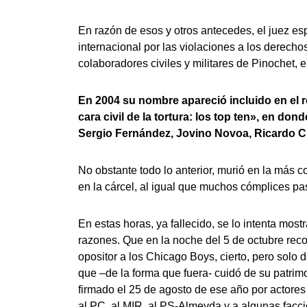
En razón de esos y otros antecedes, el juez e
internacional por las violaciones a los derech
colaboradores civiles y militares de Pinochet, e
En 2004 su nombre apareció incluido en el 
cara civil de la tortura: los top ten», en d
Sergio Fernández, Jovino Novoa, Ricardo Cl
No obstante todo lo anterior, murió en la más
en la cárcel, al igual que muchos cómplices pas
En estas horas, ya fallecido, se lo intenta mo
razones. Que en la noche del 5 de octubre reco
opositor a los Chicago Boys, cierto, pero solo
que –de la forma que fuera- cuidó de su patrim
firmado el 25 de agosto de ese año por actores
al PC, al MIR, al PS-Almeyda y a algunas facc