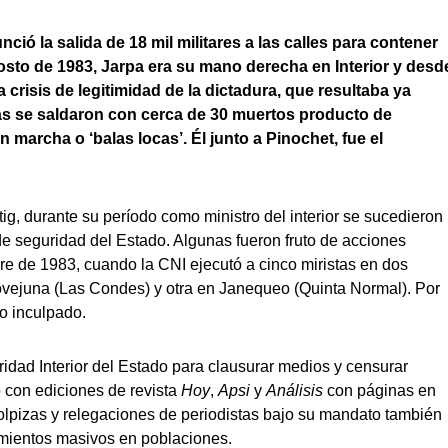
ció la salida de 18 mil militares a las calles para contener
gosto de 1983, Jarpa era su mano derecha en Interior y desd
la crisis de legitimidad de la dictadura, que resultaba ya
as se saldaron con cerca de 30 muertos producto de
marcha o ‘balas locas’. Él junto a Pinochet, fue el
ig, durante su período como ministro del interior se sucedieron
e seguridad del Estado. Algunas fueron fruto de acciones
re de 1983, cuando la CNI ejecutó a cinco miristas en dos
ovejuna (Las Condes) y otra en Janequeo (Quinta Normal). Por
o inculpado.
ridad Interior del Estado para clausurar medios y censurar
ó con ediciones de revista
Hoy
,
Apsi
y
Análisis
con páginas en
lpizas y relegaciones de periodistas bajo su mandato también
amientos masivos en poblaciones.