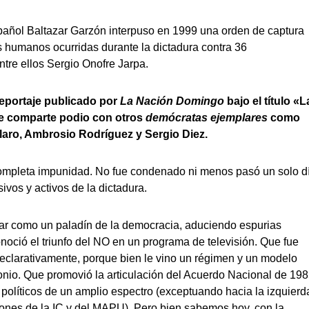
spañol Baltazar Garzón interpuso en 1999 una orden de captura
os humanos ocurridas durante la dictadura contra 36
ntre ellos Sergio Onofre Jarpa.
reportaje publicado por
La Nación Domingo
bajo el título «L
onde comparte podio con otros
demócratas ejemplares
como
aro, Ambrosio Rodríguez y Sergio Diez.
 completa impunidad. No fue condenado ni menos pasó un solo d
ivos y activos de la dictadura.
strar como un paladín de la democracia, aduciendo espurias
noció el triunfo del NO en un programa de televisión. Que fue
 declarativamente, porque bien le vino un régimen y un modelo
onio. Que promovió la articulación del Acuerdo Nacional de 198
 políticos de un amplio espectro (exceptuando hacia la izquierd
iones de la IC y del MAPU). Pero bien sabemos hoy, con la