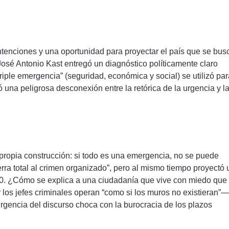
ntenciones y una oportunidad para proyectar el país que se bus
e José Antonio Kast entregó un diagnóstico políticamente claro
triple emergencia” (seguridad, económica y social) se utilizó pa
ó una peligrosa desconexión entre la retórica de la urgencia y l
 propia construcción: si todo es una emergencia, no se puede
rra total al crimen organizado”, pero al mismo tiempo proyectó 
030. ¿Cómo se explica a una ciudadanía que vive con miedo que 
 los jefes criminales operan “como si los muros no existieran”—
rgencia del discurso choca con la burocracia de los plazos