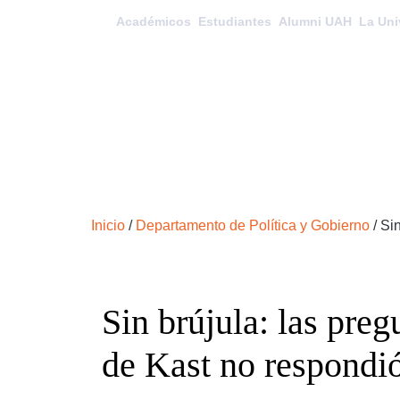
Académicos
Estudiantes
Alumni UAH
La Uni
Inicio
/
Departamento de Política y Gobierno
/
Sin
Sin brújula: las preg
de Kast no respondi